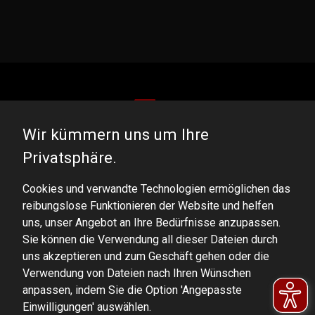
Wir kümmern uns um Ihre
DOMINATOR GROUP Sp. z o.o.
Privatsphäre.
Ludowa 59, 43-514 Kaniów, POLAND
Cookies und verwandte Technologien ermöglichen das
VAT ID No.: 6521751083
reibungslose Funktionieren der Website und helfen
uns, unser Angebot an Ihre Bedürfnisse anzupassen.
dominator@dominator.pl
Sie können die Verwendung all dieser Dateien durch
uns akzeptieren und zum Geschäft gehen oder die
Verwendung von Dateien nach Ihren Wünschen
anpassen, indem Sie die Option 'Angepasste
© Copyright 2022 | Dominator Group Sp. z o. o.
Einwilligungen' auswählen.