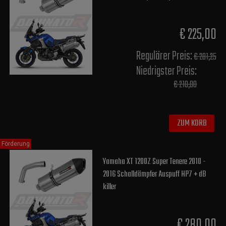
€ 225,00
Regulärer Preis:
€ 281,25
Niedrigster Preis:
€ 210,00
ZUM KORB
Förderung
Yamaha XT 1200Z Super Tenere 2010 -
2016 Schalldämpfer Auspuff HP7 + dB
killer
€ 280,00