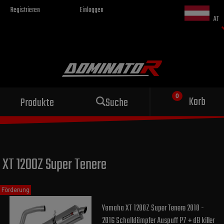
Registrieren
Einloggen
AT
Sportauspuff
Korb
Produkte
Suche
für dein Motorrad
XT 1200Z Super Tenere
Förderung
Yamaha XT 1200Z Super Tenere 2010 -
2016 Schalldämpfer Auspuff P7 + dB killer