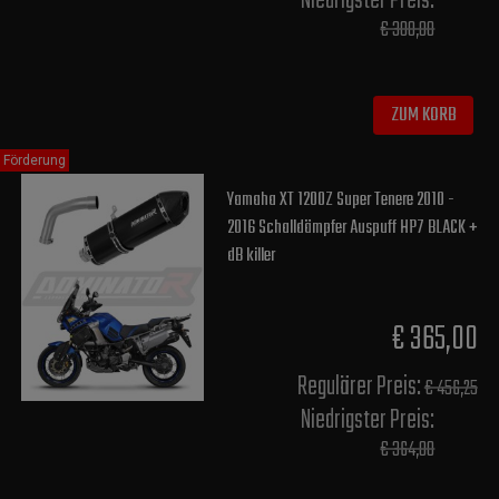
Niedrigster Preis:
€ 300,00
ZUM KORB
Förderung
Yamaha XT 1200Z Super Tenere 2010 -
2016 Schalldämpfer Auspuff HP7 BLACK +
dB killer
€ 365,00
Regulärer Preis:
€ 456,25
Niedrigster Preis:
€ 364,00