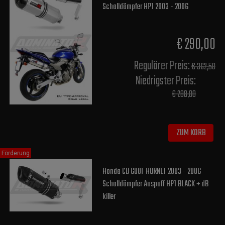
Schalldämpfer HP1 2003 - 2006
€ 290,00
Regulärer Preis:
€ 362,50
Niedrigster Preis:
€ 288,00
ZUM KORB
Förderung
Honda CB 600F HORNET 2003 - 2006
Schalldämpfer Auspuff HP1 BLACK + dB
killer