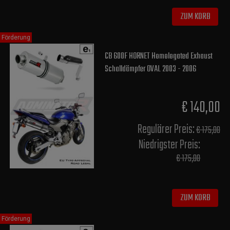
ZUM KORB
Förderung
CB 600F HORNET Homologated Exhaust
Schalldämpfer OVAL 2003 - 2006
€ 140,00
Regulärer Preis:
€ 175,00
Niedrigster Preis:
€ 175,00
ZUM KORB
Förderung