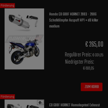
Förderung
Honda CB 600F HORNET 2003 - 2006
Schalldämpfer Auspuff HP1 + dB killer
medium
€ 265,00
Regulärer Preis:
€ 331,25
Niedrigster Preis:
€ 282,25
ZUM KORB
Förderung
CB 600F HORNET Homologated Exhaust