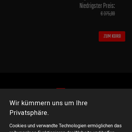
Niedrigster Preis:
€ 375,00
ZUM KORB
Wir kümmern uns um Ihre
DOMINATOR GROUP Sp. z o.o.
Privatsphäre.
Ludowa 59, 43-514 Kaniów, POLAND
Cookies und verwandte Technologien ermöglichen das
VAT ID No.: 6521751083