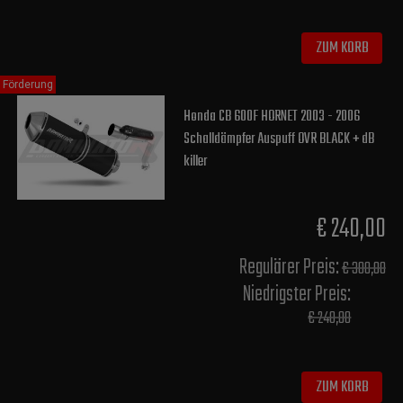
ZUM KORB
Förderung
Honda CB 600F HORNET 2003 - 2006
Schalldämpfer Auspuff OVR BLACK + dB
killer
€ 240,00
Regulärer Preis:
€ 300,00
Niedrigster Preis:
€ 240,00
ZUM KORB