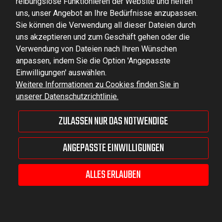
reibungslose Funktionieren der Website und helfen
uns, unser Angebot an Ihre Bedürfnisse anzupassen.
dominator@dominator.pl
Sie können die Verwendung all dieser Dateien durch
uns akzeptieren und zum Geschäft gehen oder die
Verwendung von Dateien nach Ihren Wünschen
anpassen, indem Sie die Option 'Angepasste
© Copyright 2022 | Dominator Group Sp. z o. o.
Einwilligungen' auswählen.
Weitere Informationen zu Cookies finden Sie in
unserer Datenschutzrichtlinie.
ZEIGEN SIE DIE VOLLVERSION DER SEITE AN
ZULASSEN NUR DAS NOTWENDIGE
Sklep internetowy Shoper Premium
ANGEPASSTE EINWILLIGUNGEN
ALLES ERLAUBEN