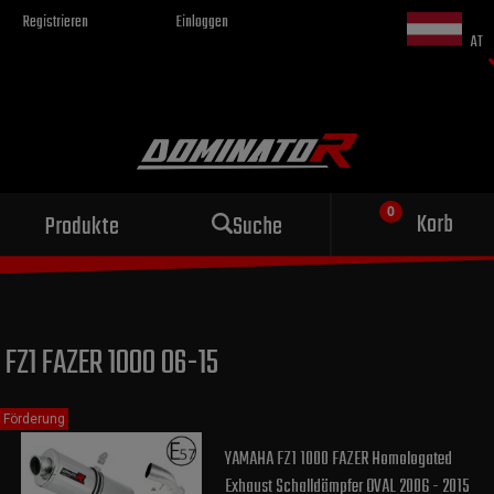
Registrieren
Einloggen
AT
Sportauspuff
Korb
Produkte
Suche
für dein Motorrad
FZ1 FAZER 1000 06-15
Förderung
YAMAHA FZ1 1000 FAZER Homologated
Exhaust Schalldämpfer OVAL 2006 - 2015