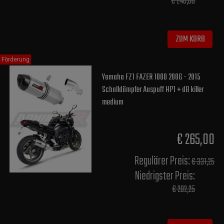
€ 240,00
ZUM KORB
Förderung
Yamaha FZ1 FAZER 1000 2006 - 2015
Schalldämpfer Auspuff HP1 + dB killer
medium
€ 265,00
Regulärer Preis:
€ 331,25
Niedrigster Preis:
€ 282,25