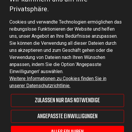
DOMINATOR GROUP Sp. z o.o.
Privatsphäre.
Ludowa 59, 43-514 Kaniów, POLAND
Cookies und verwandte Technologien ermöglichen das
VAT ID No.: 6521751083
reibungslose Funktionieren der Website und helfen
uns, unser Angebot an Ihre Bedürfnisse anzupassen.
dominator@dominator.pl
Sie können die Verwendung all dieser Dateien durch
uns akzeptieren und zum Geschäft gehen oder die
Verwendung von Dateien nach Ihren Wünschen
anpassen, indem Sie die Option 'Angepasste
© Copyright 2022 | Dominator Group Sp. z o. o.
Einwilligungen' auswählen.
Weitere Informationen zu Cookies finden Sie in
unserer Datenschutzrichtlinie.
ZEIGEN SIE DIE VOLLVERSION DER SEITE AN
ZULASSEN NUR DAS NOTWENDIGE
Sklep internetowy Shoper Premium
ANGEPASSTE EINWILLIGUNGEN