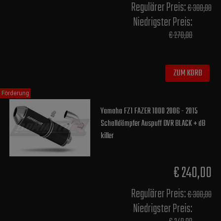
Regulärer Preis:
€ 300,00
Niedrigster Preis:
€ 270,00
ZUM KORB
Förderung
Yamaha FZ1 FAZER 1000 2006 - 2015
Schalldämpfer Auspuff OVR BLACK + dB
killer
€ 240,00
Regulärer Preis:
€ 300,00
Niedrigster Preis: