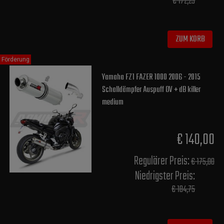
€ 172,25
ZUM KORB
Förderung
Yamaha FZ1 FAZER 1000 2006 - 2015
Schalldämpfer Auspuff OV + dB killer
medium
€ 140,00
Regulärer Preis:
€ 175,00
Niedrigster Preis:
€ 184,75