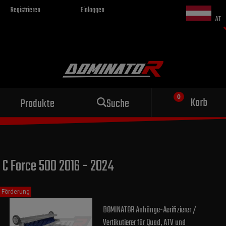
Registrieren
Einloggen
AT
Sportauspuff
Korb
Produkte
Suche
für dein Motorrad
C Force 500 2016 - 2024
Förderung
DOMINATOR Anhänge-Aerifizierer /
Vertikutierer für Quad, ATV und