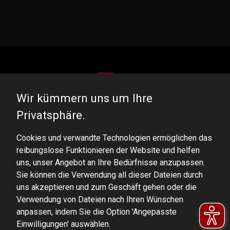
Wir kümmern uns um Ihre
DOMINATOR GROUP Sp. z o.o.
Privatsphäre.
Ludowa 59, 43-514 Kaniów, POLAND
Cookies und verwandte Technologien ermöglichen das
VAT ID No.: 6521751083
reibungslose Funktionieren der Website und helfen
uns, unser Angebot an Ihre Bedürfnisse anzupassen.
dominator@dominator.pl
Sie können die Verwendung all dieser Dateien durch
uns akzeptieren und zum Geschäft gehen oder die
Verwendung von Dateien nach Ihren Wünschen
anpassen, indem Sie die Option 'Angepasste
© Copyright 2022 | Dominator Group Sp. z o. o.
Einwilligungen' auswählen.