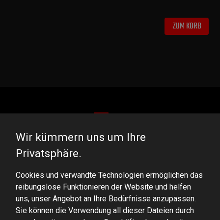
ZUM KORB
Wir kümmern uns um Ihre
DOMINATOR GROUP Sp. z o.o.
Privatsphäre.
Ludowa 59, 43-514 Kaniów, POLAND
Cookies und verwandte Technologien ermöglichen das
VAT ID No.: 6521751083
reibungslose Funktionieren der Website und helfen
uns, unser Angebot an Ihre Bedürfnisse anzupassen.
dominator@dominator.pl
Sie können die Verwendung all dieser Dateien durch