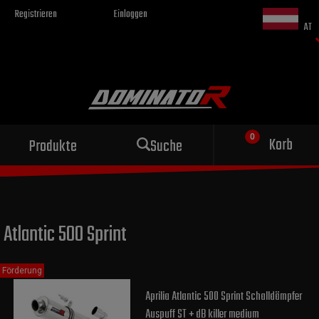
Registrieren
Einloggen
AT
Sportauspuff
Korb
Produkte
Suche
für dein Motorrad
Atlantic 500 Sprint
Förderung
Aprilia Atlantic 500 Sprint Schalldämpfer
Auspuff ST + dB killer medium