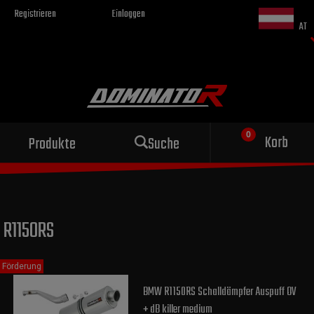
Registrieren
Einloggen
AT
Sportauspuff
Korb
Produkte
Suche
für dein Motorrad
R1150RS
Förderung
BMW R1150RS Schalldämpfer Auspuff OV
+ dB killer medium