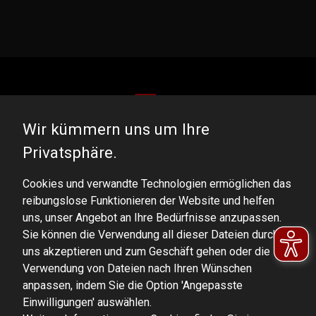
Wir kümmern uns um Ihre
DOMINATOR GROUP Sp. z o.o.
Privatsphäre.
Ludowa 59, 43-514 Kaniów, POLAND
Cookies und verwandte Technologien ermöglichen das
VAT ID No.: 6521751083
reibungslose Funktionieren der Website und helfen
uns, unser Angebot an Ihre Bedürfnisse anzupassen.
dominator@dominator.pl
Sie können die Verwendung all dieser Dateien durch
uns akzeptieren und zum Geschäft gehen oder die
Verwendung von Dateien nach Ihren Wünschen
anpassen, indem Sie die Option 'Angepasste
© Copyright 2022 | Dominator Group Sp. z o. o.
Einwilligungen' auswählen.