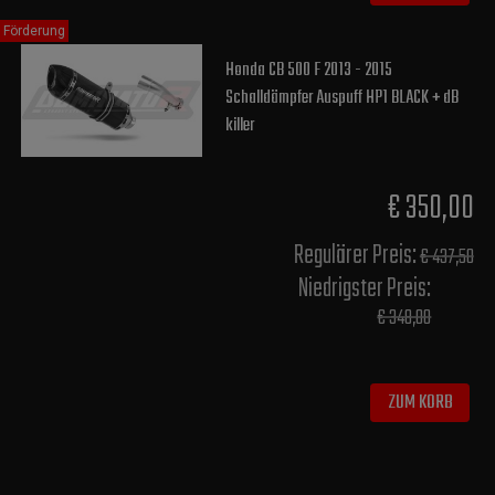
Förderung
Honda CB 500 F 2013 - 2015
Schalldämpfer Auspuff HP1 BLACK + dB
killer
€ 350,00
Regulärer Preis:
€ 437,50
Niedrigster Preis:
€ 348,00
ZUM KORB