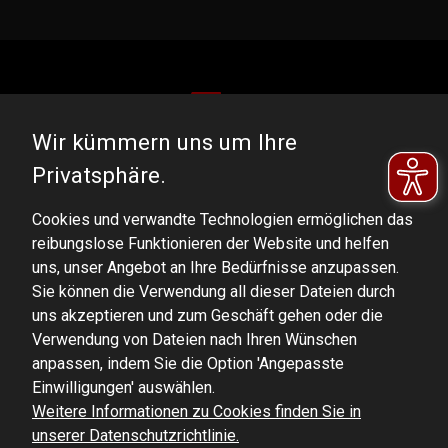
Wir kümmern uns um Ihre
DOMINATOR GROUP Sp. z o.o.
Privatsphäre.
Ludowa 59, 43-514 Kaniów, POLAND
Cookies und verwandte Technologien ermöglichen das
VAT ID No.: 6521751083
reibungslose Funktionieren der Website und helfen
uns, unser Angebot an Ihre Bedürfnisse anzupassen.
dominator@dominator.pl
Sie können die Verwendung all dieser Dateien durch
uns akzeptieren und zum Geschäft gehen oder die
Verwendung von Dateien nach Ihren Wünschen
anpassen, indem Sie die Option 'Angepasste
© Copyright 2022 | Dominator Group Sp. z o. o.
Einwilligungen' auswählen.
Weitere Informationen zu Cookies finden Sie in
unserer Datenschutzrichtlinie.
ZEIGEN SIE DIE VOLLVERSION DER SEITE AN