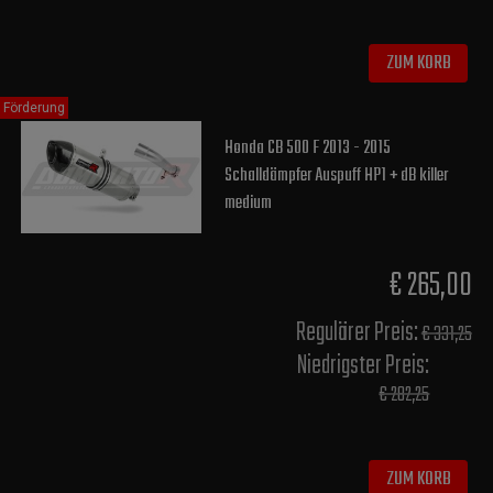
ZUM KORB
Förderung
Honda CB 500 F 2013 - 2015
Schalldämpfer Auspuff HP1 + dB killer
medium
€ 265,00
Regulärer Preis:
€ 331,25
Niedrigster Preis:
€ 282,25
ZUM KORB