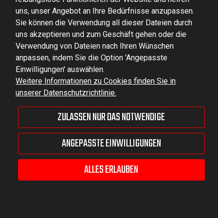
uns, unser Angebot an Ihre Bedürfnisse anzupassen.
dominator@dominator.pl
Sie können die Verwendung all dieser Dateien durch
uns akzeptieren und zum Geschäft gehen oder die
Verwendung von Dateien nach Ihren Wünschen
anpassen, indem Sie die Option 'Angepasste
© Copyright 2022 | Dominator Group Sp. z o. o.
Einwilligungen' auswählen.
Weitere Informationen zu Cookies finden Sie in
unserer Datenschutzrichtlinie.
ZEIGEN SIE DIE VOLLVERSION DER SEITE AN
ZULASSEN NUR DAS NOTWENDIGE
Sklep internetowy Shoper Premium
ANGEPASSTE EINWILLIGUNGEN
ALLES ERLAUBEN