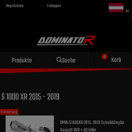
Registrieren
Einloggen
AT
Sportauspuff
Korb
Produkte
Suche
für dein Motorrad
S 1000 XR 2015 - 2019
Förderung
BMW S1000XR 2015-2019 Schalldämpfer
Auspuff OVR + dB killer