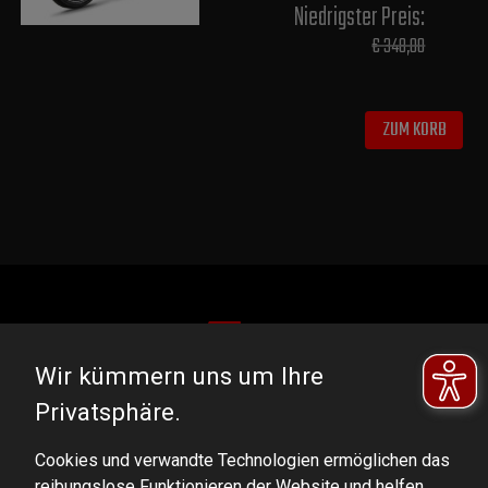
Niedrigster Preis:
€ 348,00
ZUM KORB
Wir kümmern uns um Ihre
DOMINATOR GROUP Sp. z o.o.
Privatsphäre.
Ludowa 59, 43-514 Kaniów, POLAND
Cookies und verwandte Technologien ermöglichen das
VAT ID No.: 6521751083
reibungslose Funktionieren der Website und helfen