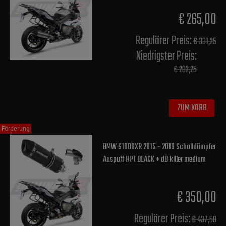
€ 265,00
Regulärer Preis:
€ 331,25
Niedrigster Preis:
€ 282,25
ZUM KORB
Förderung
BMW S1000XR 2015 - 2019 Schalldämpfer
Auspuff HP1 BLACK + dB killer medium
€ 350,00
Regulärer Preis:
€ 437,50