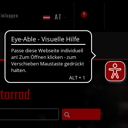
0
AT
Einloggen
otorrad