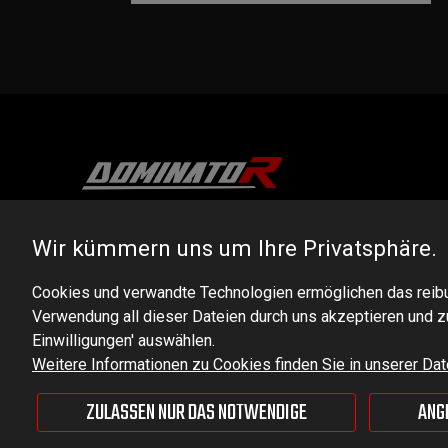
DOMINATOR GROUP Sp. z o.o.
Wir kümmern uns um Ihre Privatsphäre.
Ludowa 59, 43-514 Kaniów, POLAND
Cookies und verwandte Technologien ermöglichen das reibu
VAT ID No.: 6521751083
Verwendung all dieser Dateien durch uns akzeptieren und
Einwilligungen' auswählen.
dominator@dominator.pl
Weitere Informationen zu Cookies finden Sie in unserer Date
ZULASSEN NUR DAS NOTWENDIGE
ANG