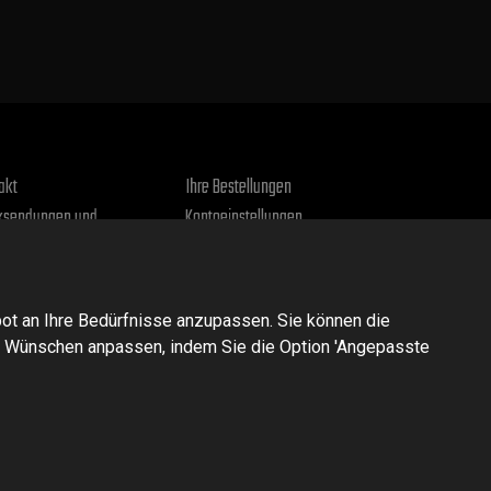
akt
Ihre Bestellungen
sendungen und
Kontoeinstellungen
amationen
Gepäck
chriften
nschutzerklärung
ot an Ihre Bedürfnisse anzupassen. Sie können die
n Wünschen anpassen, indem Sie die Option 'Angepasste