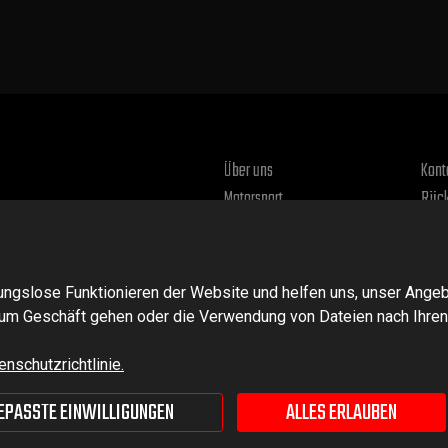
Über uns
Kont
Motorsport
Rück
Rekl
Vors
Date
ngslose Funktionieren der Website und helfen uns, unser Angeb
 zum Geschäft gehen oder die Verwendung von Dateien nach Ihre
nschutzrichtlinie.
EPASSTE EINWILLIGUNGEN
ALLES ERLAUBEN