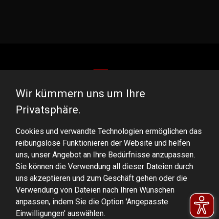
Wir kümmern uns um Ihre
DOMINATOR GROUP Sp. z o.o.
Privatsphäre.
Ludowa 59, 43-514 Kaniów, POLAND
Cookies und verwandte Technologien ermöglichen das
VAT ID No.: 6521751083
reibungslose Funktionieren der Website und helfen
uns, unser Angebot an Ihre Bedürfnisse anzupassen.
dominator@dominator.pl
Sie können die Verwendung all dieser Dateien durch
uns akzeptieren und zum Geschäft gehen oder die
Verwendung von Dateien nach Ihren Wünschen
anpassen, indem Sie die Option 'Angepasste
© Copyright 2022 | Dominator Group Sp. z o. o.
Einwilligungen' auswählen.